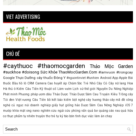
VIET ADVERTISING
CHỦ ĐỀ
#caythuoc
#thaomocgarden
Thảo Mộc Garden
#suckhoe
#doisong
Sức Khỏe
ThaoMocGarden.Com
#lamvuon
#trongcay
Google
Thực Dưỡng
cây thuốc
Đông Y
#nguontinviet
#tunhien
Android
App
Apple
Bài
thuốc
Bầu hồ lô
CRM
Camera
Cao huyết áp
Chăm Sóc Trẻ Nhỏ
Cây Cỏ
Cây nữ lang
Hoa
Hà thủ ô
Kiếm Câu Tiễn
Kỹ thuật số
Làm vườn
Lịch sử thế giới
Nguyễn Du
Nông Nghiệp
Phát minh
Phương pháp ươm dâu
Thảo Dược
Thảo Dược Sâm Cau
Truyện Kiều
Trồng cây
Tỏi đen
Việt vương Câu Tiễn
bồ kết
bảo kiếm
bột nghệ
cây hương thảo
cây mã đề
công
nghệ
củ ngọc núi
doanh nghiệp
giấy
hạt giống
hảo Dược Sâm Cau Nông Nghiệp
iOS 7
mướp khía
mật ong
nano
nghiên cứu
ngải cứu
phỏng vấn
quả bơ
quảng cáo
rau quả hữu
cơ
thực phẩm tự nhiên
truyện thơ
trẻ tự kỷ
táo bón
tình dục
việc làm
ăn chay