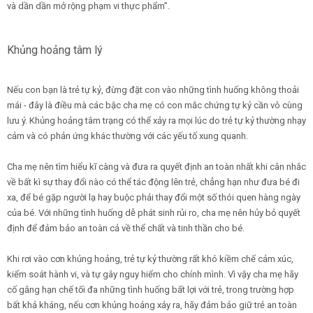
và dần dần mở rộng phạm vi thực phẩm”.
Khủng hoảng tâm lý
Nếu con bạn là trẻ tự kỷ, đừng đặt con vào những tình huống không thoải
mái - đây là điều mà các bậc cha mẹ có con mắc chứng tự kỷ cần vô cùng
lưu ý. Khủng hoảng tâm trạng có thể xảy ra mọi lúc do trẻ tự kỷ thường nhạy
cảm và có phản ứng khác thường với các yếu tố xung quanh.
Cha mẹ nên tìm hiểu kĩ càng và đưa ra quyết định an toàn nhất khi cân nhắc
về bất kì sự thay đổi nào có thể tác động lên trẻ, chẳng hạn như đưa bé đi
xa, để bé gặp người lạ hay buộc phải thay đổi một số thói quen hàng ngày
của bé. Với những tình huống dễ phát sinh rủi ro, cha mẹ nên hủy bỏ quyết
định để đảm bảo an toàn cả về thể chất và tinh thần cho bé.
Khi rơi vào cơn khủng hoảng, trẻ tự kỷ thường rất khó kiềm chế cảm xúc,
kiểm soát hành vi, và tự gây nguy hiểm cho chính mình. Vì vậy cha mẹ hãy
cố gắng hạn chế tối đa những tình huống bất lợi với trẻ, trong trường hợp
bất khả kháng, nếu cơn khủng hoảng xảy ra, hãy đảm bảo giữ trẻ an toàn