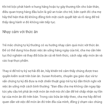
Khi trẻ bộc phát hành vi hung hăng hoặc tự gây thương tổn cho bản thân,
điều quan trọng hàng đầu luôn là giữ an toàn cho trẻ, bên cạnh đó cha mẹ
hãy thể hiện thái độ không đồng tình một cách quyết liệt và rõ ràng để trẻ
thấy rằng hành vi đó không nên tiếp tục.
Nhạy cảm với thức ăn
Trẻ mắc chứng tự kỷ thường có xu hướng nhạy cảm quá mức với thức ăn.
Để có thể dung hòa được việc ăn uống hàng ngày của trẻ, cha mẹ cần liên
tục thử nghiệm và thay đổi bữa ăn cả về hình thức, cách sắp xếp món ăn và
các loại thực phẩm.
Thay vì để trẻ tự kỷ sợ hãi đồ ăn, hãy khiến trẻ cảm thấy chúng được trao
quyền kiểm soát trên bàn ăn. Susan Roberts, chuyên gia giáo dục và tư
vấn chứng tự kỷ đã đưa ra một chiến thuật giúp trẻ tự kỷ dần thích nghi với
việc ăn uống một cách bình thường: “Ban đầu cha mẹ không cần ngay lập
tức yêu cầu trẻ phải ăn một món ăn mới mà chỉ cần để trẻ chấp nhận sự tồn
tại của món ăn đó trên bàn. Trong các bữa ăn tiếp theo, cha mẹ hãy để trẻ
quen dần với việc để món ăn đó trên đĩa của mình, đồng ý chạm vào chúng