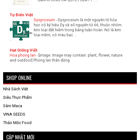
Tự Điển Việt
Dysprosium
-
Dysprosium là một nguyên tố hóa
học có ký hiệu Dy và số nguyên tử 66, thuộc nhóm
kim loại đất hiếm trong bảng tuần hoàn. Nó là kim
loại mềm, có màu bạc ...
Hạt GIống Việt
Hoa phong lan
-
[image: Image may contain: plant, flower, nature
and outdoor] Phong lan thân đứng
SHOP ONLINE
Nhà Sách Việt
Siêu Thực Phẩm
Sâm Maca
VINA SEEDS
Thảo Mộc Food
CẬP NHẬT MỚI