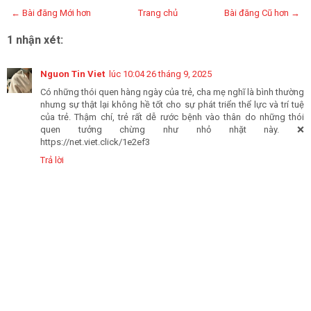
← Bài đăng Mới hơn
Trang chủ
Bài đăng Cũ hơn →
1 nhận xét:
Nguon Tin Viet
lúc 10:04 26 tháng 9, 2025
Có những thói quen hàng ngày của trẻ, cha mẹ nghĩ là bình thường
nhưng sự thật lại không hề tốt cho sự phát triển thể lực và trí tuệ
của trẻ. Thậm chí, trẻ rất dễ rước bệnh vào thân do những thói
quen tưởng chừng như nhỏ nhặt này. ❌
https://net.viet.click/1e2ef3
Trả lời