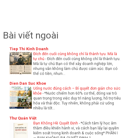
Bài viết ngoài
Tiep Thi Kinh Doanh
Đích đến cuối cùng không chỉ là thành tựu. Mà là
tự chủ
-
Đích đến cuối cùng không chỉ là thành tựu.
Mà là tự chủ Bạn có thể xây doanh nghiệp lớn,
nhưng vẫn không làm chủ được cảm xúc. Bạn có
thể có tiền, nhưn...
Dien Dan Suc Khoe
Uống nước đúng cách – Bí quyết đơn giản cho sức
khỏe
-
*Nước chiếm hơn 60% cơ thể, đóng vai trò
quan trọng trong việc duy trì năng lượng, hỗ trợ tiêu
hóa và thải độc. Tuy nhiên, không phải cứ uống
nhiều là tốt...
Thư Quán Việt
Bạn Không Hề Quyết Định
-
*Cách tâm lý học âm
thầm điều khiển hành vi, và cách bạn lấy lại quyền
kiểm soát trong kinh doanh & cuộc sống* PHẦN I
— BẠN KHÔNG RA QUYẾT ĐỊNH 1. ...