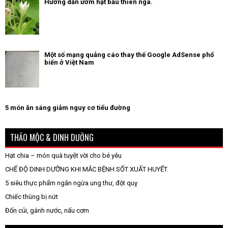
Hướng dẫn ươm hạt bầu thiên nga.
Một số mạng quảng cáo thay thế Google AdSense phổ
biến ở Việt Nam
5 món ăn sáng giảm nguy cơ tiểu đường
THẢO MỘC & DINH DƯỠNG
Hạt chia – món quà tuyệt vời cho bé yêu
CHẾ ĐỘ DINH DƯỠNG KHI MẮC BỆNH SỐT XUẤT HUYẾT
5 siêu thực phẩm ngăn ngừa ung thư, đột quỵ
Chiếc thùng bị nứt
Đốn củi, gánh nước, nấu cơm