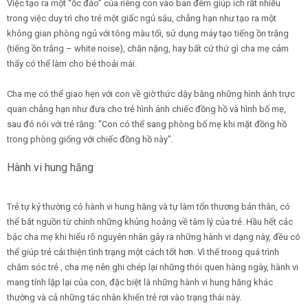
Việc tạo ra một “ốc đảo” của riêng con vào ban đêm giúp ích rất nhiều
trong việc duy trì cho trẻ một giấc ngủ sâu, chẳng hạn như tạo ra một
không gian phòng ngủ với tông màu tối, sử dụng máy tạo tiếng ồn trắng
(tiếng ồn trắng – white noise), chăn nặng, hay bất cứ thứ gì cha mẹ cảm
thấy có thể làm cho bé thoải mái.
Cha mẹ có thể giao hẹn với con về giờ thức dậy bằng những hình ảnh trực
quan chẳng hạn như đưa cho trẻ hình ảnh chiếc đồng hồ và hình bố mẹ,
sau đó nói với trẻ rằng: "Con có thể sang phòng bố mẹ khi mặt đồng hồ
trong phòng giống với chiếc đồng hồ này".
Hành vi hung hăng
Trẻ tự kỷ thường có hành vi hung hăng và tự làm tổn thương bản thân, có
thể bắt nguồn từ chính những khủng hoảng về tâm lý của trẻ. Hầu hết các
bậc cha mẹ khi hiểu rõ nguyên nhân gây ra những hành vi dạng này, đều có
thể giúp trẻ cải thiện tình trạng một cách tốt hơn. Vì thế trong quá trình
chăm sóc trẻ , cha mẹ nên ghi chép lại những thói quen hàng ngày, hành vi
mang tính lặp lại của con, đặc biệt là những hành vi hung hăng khác
thường và cả những tác nhân khiến trẻ rơi vào trạng thái này.