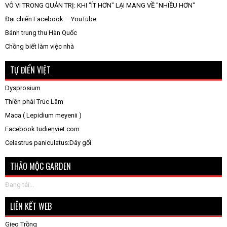
VÔ VI TRONG QUẢN TRỊ: KHI "ÍT HƠN" LẠI MANG VỀ "NHIỀU HƠN"
Đại chiến Facebook – YouTube
Bánh trung thu Hàn Quốc
Chồng biết làm việc nhà
TỰ ĐIỂN VIỆT
Dysprosium
Thiền phái Trúc Lâm
Maca ( Lepidium meyenii )
Facebook tudienviet.com
Celastrus paniculatus:Dây gối
THẢO MỘC GARDEN
Đang tải...
LIÊN KẾT WEB
Gieo Trồng