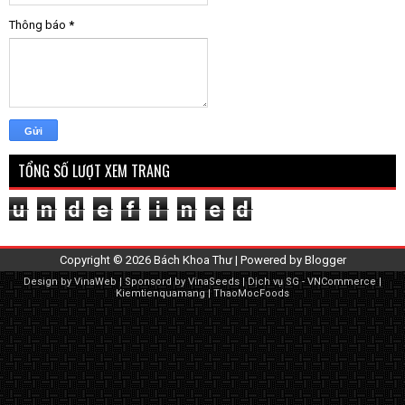
Thông báo
*
TỔNG SỐ LƯỢT XEM TRANG
u
n
d
e
f
i
n
e
d
Copyright ©
2026
Bách Khoa Thư
| Powered by
Blogger
Design by
VinaWeb
| Sponsord by
VinaSeeds
|
Dịch vụ SG
-
VNCommerce
|
Kiemtienquamang
|
ThaoMocFoods