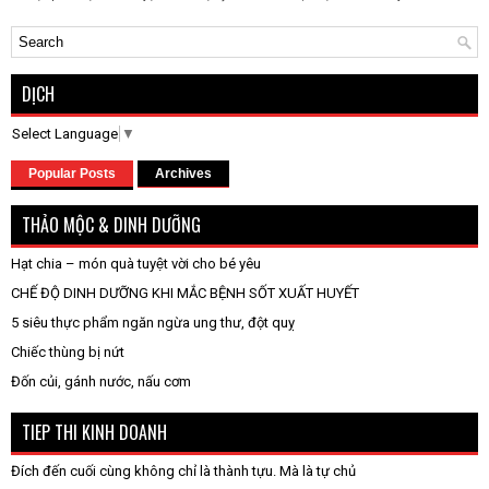
DỊCH
Select Language
▼
Popular Posts
Archives
THẢO MỘC & DINH DƯỠNG
Hạt chia – món quà tuyệt vời cho bé yêu
CHẾ ĐỘ DINH DƯỠNG KHI MẮC BỆNH SỐT XUẤT HUYẾT
5 siêu thực phẩm ngăn ngừa ung thư, đột quỵ
Chiếc thùng bị nứt
Đốn củi, gánh nước, nấu cơm
TIEP THI KINH DOANH
Đích đến cuối cùng không chỉ là thành tựu. Mà là tự chủ