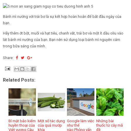
Bánh mì nướng với trái bơ là sự kết hợp hoàn hoản để bắt đầu ngày của
bạn.
Hãy thêm ớt bột, muối và hạt tiêu, chanh vắt, trái bơ và một ít dầu oliu vào
lát bánh mì nướng của bạn. Bạn nên sử dụng loại bánh mì nguyên cám
trong bữa sáng của mình.
Share:
Related Posts:
Bí mật bảo kiếm
Một số tác dụng
Google làm việc
Những bài
huyền thoại của
của quả mướp
như thế
thuốc từ cây mã
Việt vương Câu
khía
nào:Phỏng vấn
đề