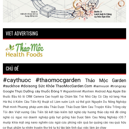
VIET ADVERTISING
CHỦ ĐỀ
#caythuoc
#thaomocgarden
Thảo Mộc Garden
#suckhoe
#doisong
Sức Khỏe
ThaoMocGarden.Com
#lamvuon
#trongcay
Google
Thực Dưỡng
cây thuốc
Đông Y
#nguontinviet
#tunhien
Android
App
Apple
Bài
thuốc
Bầu hồ lô
CRM
Camera
Cao huyết áp
Chăm Sóc Trẻ Nhỏ
Cây Cỏ
Cây nữ lang
Hoa
Hà thủ ô
Kiếm Câu Tiễn
Kỹ thuật số
Làm vườn
Lịch sử thế giới
Nguyễn Du
Nông Nghiệp
Phát minh
Phương pháp ươm dâu
Thảo Dược
Thảo Dược Sâm Cau
Truyện Kiều
Trồng cây
Tỏi đen
Việt vương Câu Tiễn
bồ kết
bảo kiếm
bột nghệ
cây hương thảo
cây mã đề
công
nghệ
củ ngọc núi
doanh nghiệp
giấy
hạt giống
hảo Dược Sâm Cau Nông Nghiệp
iOS 7
mướp khía
mật ong
nano
nghiên cứu
ngải cứu
phỏng vấn
quả bơ
quảng cáo
rau quả hữu
cơ
thực phẩm tự nhiên
truyện thơ
trẻ tự kỷ
táo bón
tình dục
việc làm
ăn chay