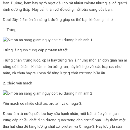
bạn. Đường, kem hay sy rô ngọt đều có rất nhiều caloire nhưng lại có giá trị
dinh dưỡng thấp. Hãy cẩn thận với đồ uống mỗi bữa sáng của bạn.
Dưới đây là 5 món ăn sáng ít đường giúp cơ thể bạn khỏe mạnh hơn:
1. Trứng
Trứng là nguồn cung cấp protein rất tốt.
Trứng chần, trứng luộc, ốp la hay trứng rán là những món ăn đơn giản mà ai
cũng có thể làm. Khi làm món trứng rán, hãy kết hợp với các loại rau như
nấm, cà chua hay rau bina để tăng lượng chất xơ trong bữa ăn.
2. Cháo yến mạch
Yến mạch có nhiều chất xơ, protein và omega-3.
Được làm từ nước, sữa bò hay sữa hạnh nhân, một bát cháo yến mạch
cung cấp nhiều chất dinh dưỡng quan trọng cho cơ thể bạn. Hãy thêm một
thìa hạt chia để tăng lượng chất xơ, protein và Omega-3. Hãy lưu ý là sữa