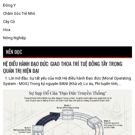
Đông Y
Chăm Sóc Trẻ Nhỏ
Cây Cỏ
Hoa
Nông Nghiệp
NÊN ĐỌC
HỆ ĐIỀU HÀNH ĐẠO ĐỨC: GIAO THOA TRÍ TUỆ ĐÔNG TÂY TRONG
QUẢN TRỊ HIỆN ĐẠI
1. Lời mở đầu: Sự tất yếu của một Hệ điều hành Đạo đức (Moral Operating
System - MOS) Trong kỷ nguyên BANI (Khả vỡ, Lo âu, Phi tuyến tính,...