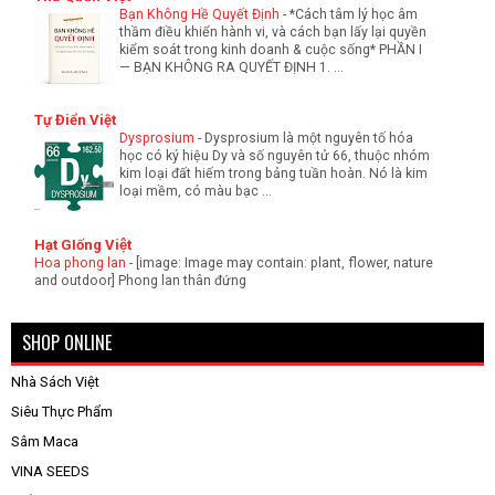
Bạn Không Hề Quyết Định
-
*Cách tâm lý học âm
thầm điều khiển hành vi, và cách bạn lấy lại quyền
kiểm soát trong kinh doanh & cuộc sống* PHẦN I
— BẠN KHÔNG RA QUYẾT ĐỊNH 1. ...
Tự Điển Việt
Dysprosium
-
Dysprosium là một nguyên tố hóa
học có ký hiệu Dy và số nguyên tử 66, thuộc nhóm
kim loại đất hiếm trong bảng tuần hoàn. Nó là kim
loại mềm, có màu bạc ...
Hạt GIống Việt
Hoa phong lan
-
[image: Image may contain: plant, flower, nature
and outdoor] Phong lan thân đứng
SHOP ONLINE
Nhà Sách Việt
Siêu Thực Phẩm
Sâm Maca
VINA SEEDS