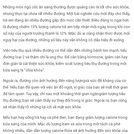
Những món ngũ cốc ăn sáng thường được quảng cáo là tốt cho sức khỏe,
nhưng thực lại chứa rất nhiều đường. Một bài nghiên cứu mới đây cho thấy,
trẻ em đang ăn nhiều đường gấp đôi mức cần thiết. Điều đáng lo ngại hơn
là đường chiếm 13% lượng calorie trẻ em tiếp nhận mỗi ngày, trong khi con
số này của người trưởng thành là 12%. Mặc dù ai cũng nhận thức được mối
nguy hại của đường, những số liệu này vẫn không có dấu hiệu đi xuống.
Việc tiêu thụ quá nhiều đường có thể dẫn đến những bệnh tim mạch, tiểu
đường loại 2 và thậm chí là ung thư. Để cân bằng hormone, giảm cân hay
đơn giản là cải thiện sức khỏe, kiểm soát lượng tiêu thụ đường trong mỗi
bữa sáng là "chìa khóa".
Ngoài ra, đường còn ảnh hưởng đến năng lượngvà sức đề kháng của cơ
thể. Nếu bạn đã quen với việc ăn đồ ngọt, vị giác của bạn sẽ mất thời gian
để làm quen. Tuy vậy, chỉ sau một khoảng thời gian ngắngiảm lượng tiêu
thụ đường, bạn sẽ cảm thấy sự thay đổi trong vị giác. Ngoài ra, bạn cũng
sẽ nhận thấy rõ những lợi ích về mặt sức khỏe.
Nếu bạn hay uống trà hay cà phê đen, bạn đang giảm lượng calorie trong
bữa sáng của mình. Mặc dù lượng kem và sữa trong mỗi tách cà phê
không nhiều, dần dần lượng calorie thừa sẽ ảnh hưởng đến sức khỏe của