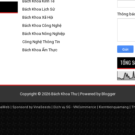
Bách Khoa Kinh Tế
Bách Khoa Lịch Sử
Thông bá
Bách Khoa Xã Hội
Bách Khoa Công Nghệ
Bách Khoa Nông Nghiệp
Công Nghệ Thông Tin
Bách Khoa Ẩm Thực
TỔNG S
Copyright ©
2026
Bách Khoa Thư
| Powered by
Blogger
naWeb
| Sponsord by
VinaSeeds
|
Dịch vụ SG
-
VNCommerce
|
Kiemtienquamang
|
T