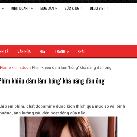
»
»
»
»
»
C
KINH DOANH
MUA BÁN
SỨC KHỎE
BLOG VIET
»
NH TẾ
VĂN HÓA
HAY
TRANG
KHÁC
Home
»
tình dục
» Phim khiêu dâm làm 'hỏng' khả năng đàn ông
Phim khiêu dâm làm 'hỏng' khả năng đàn ông
Khi xem phim, chất dopamine được kích thích quá mức so với bình
thường, ảnh hưởng xấu đến hoạt động của não.