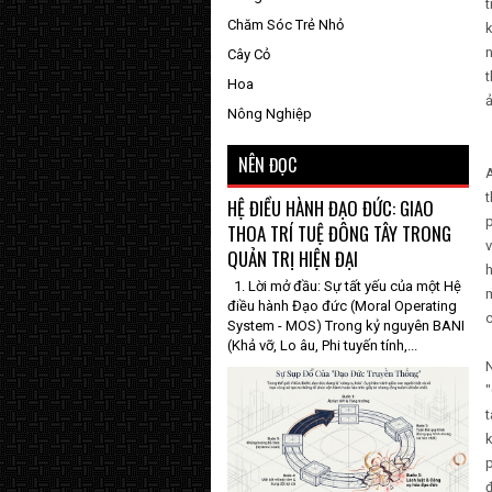
t
Chăm Sóc Trẻ Nhỏ
k
Cây Cỏ
t
Hoa
Nông Nghiệp
NÊN ĐỌC
A
t
HỆ ĐIỀU HÀNH ĐẠO ĐỨC: GIAO
p
THOA TRÍ TUỆ ĐÔNG TÂY TRONG
v
QUẢN TRỊ HIỆN ĐẠI
h
1. Lời mở đầu: Sự tất yếu của một Hệ
m
điều hành Đạo đức (Moral Operating
System - MOS) Trong kỷ nguyên BANI
(Khả vỡ, Lo âu, Phi tuyến tính,...
N
"
t
p