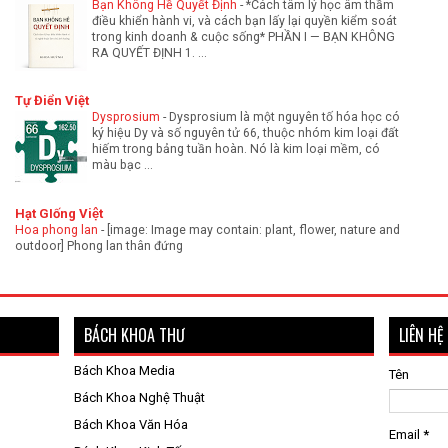
Bạn Không Hề Quyết Định
-
*Cách tâm lý học âm thầm
điều khiển hành vi, và cách bạn lấy lại quyền kiểm soát
trong kinh doanh & cuộc sống* PHẦN I — BẠN KHÔNG
RA QUYẾT ĐỊNH 1. ...
Tự Điển Việt
Dysprosium
-
Dysprosium là một nguyên tố hóa học có
ký hiệu Dy và số nguyên tử 66, thuộc nhóm kim loại đất
hiếm trong bảng tuần hoàn. Nó là kim loại mềm, có
màu bạc ...
Hạt GIống Việt
Hoa phong lan
-
[image: Image may contain: plant, flower, nature and
outdoor] Phong lan thân đứng
BÁCH KHOA THƯ
LIÊN HỆ
Bách Khoa Media
Tên
Bách Khoa Nghệ Thuật
Bách Khoa Văn Hóa
Email
*