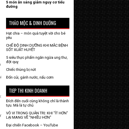
5 món ăn sáng giảm nguy cơ tiểu
đường
THẢO MỘC & DINH DƯỠNG
Hạt chia – món quà tuyệt vời cho bé
yêu
i
CHẾ ĐỘ DINH DƯỠNG KHI MẮC BỆNH
SỐT XUẤT HUYẾT
m
5 siêu thực phẩm ngăn ngừa ung thư,
đột quỵ
n
Chiếc thùng bị nứt
i
Đốn củi, gánh nước, nấu cơm
TIEP THI KINH DOANH
:
Đích đến cuối cùng không chỉ là thành
tựu. Mà là tự chủ
VÔ VI TRONG QUẢN TRỊ: KHI "ÍT HƠN"
y
LẠI MANG VỀ "NHIỀU HƠN"
Đại chiến Facebook – YouTube