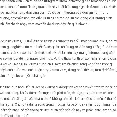
ruyền thần kinh kích thích các trung tâm khoái cảm trong não hoạt động) được
ích thích quá mức. Trong quá trình này, một hiệu ứng nghịch được tạo ra, khiến
não mất khả năng đáp ứng với mức độ bình thường của dopamine. Thông
hường, cơ chế này được diễn ra từ từ nhưng do sự tác động của những hình
ảnh, âm thanh nhạy cảm mà tiến độ được đẩy lên quá nhanh.
bhinav Varma, 31 tuổi (tên nhân vật đã được thay đổi), một chuyên gia IT, ngườ
ham gia nghiên cứu cho biết: "Giống như nhiều người đàn ông khác, tôi đã xe
him sex từ khi còn là một thiếu niên. Nhất là hiện nay, mạng Internet cung cấp
ô số thể loại để mọi người chọn lựa. Và thú thực, tôi thích xem phim hơn là qua
ệ với vợ". Ngoài ra, Varma cũng chia sẻ thêm về cuộc sống vợ chồng không
ấy hạnh phúc cảu anh. Hiện nay, Varma và vợ đang phải điều trị tâm lý để tìm lạ
cảm hứng cho chuyện chăn gối.
hà tình dục học Tiến sĩ Deepak Jumani đồng tình với các ý kiến trên và bổ sung
Các nội dung khiêu dâm trên mạng rất phổ biến, đa dạng. Người xem chỉ cần
ạo một cái tên giả hoặc thậm chí là không cần tên, bỏ ra một chút tiền là tha hồ
khám phá. Chúng ta đang sống trong một xã hội bão hòa về tình dục. Hằng ngà
hải tiếp nhận cả tấn thông tin liên quan đến vấn đề này và phần nhiều trong số
đó đều bị bóp méo".