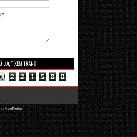
o
*
Ố LƯỢT XEM TRANG
2
2
1
5
8
0
haoMocFoods