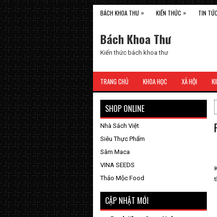
»
»
BÁCH KHOA THƯ
KIẾN THỨC
TIN TỨ
Bách Khoa Thư
Kiến thức bách khoa thư
TRANG CHỦ
KHOA HỌC
XÃ HỘI
KI
SHOP ONLINE
Nhà Sách Việt
Siêu Thực Phẩm
Sâm Maca
VINA SEEDS
Thảo Mộc Food
CẬP NHẬT MỚI