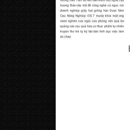
vương Câu Tiễn
bồ kết
bảo kiếm
bột nghệ
cây
hương thảo
cây mã đề
công nghệ
củ ngọc núi
doanh nghiệp
giấy
hạt giống
hảo Dược Sâm
Cau Nông Nghiệp
iOS 7
mướp khía
mật ong
nano
nghiên cứu
ngải cứu
phỏng vấn
quả bơ
quảng cáo
rau quả hữu cơ
thực phẩm tự nhiên
truyện thơ
trẻ tự kỷ
táo bón
tình dục
việc làm
ăn chay