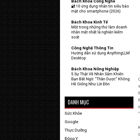
Bach Khoa Cong Nghe
🔐 10 ứng dụng nhắn tin siêu bảo
mật cho smartphone (2026)
Bách Khoa Kinh Tế
Một trong những thứ làm doanh
nhân mệt nhất là nghiện kiểm
soát
Công Nghệ Thông Tin
Hướng dẫn sử dụng AnythingLLM
Desktop
Bách Khoa Nông Nghiệp
5 Sự Thật Về Nhân Sâm Khiến
Bạn Bất Ngờ: "Thần Dược" Không
Hề Giống Như Lời Đồn
s
t
t
DANH MỤC
Sức Khỏe
"
Google
K
Thực Dưỡng
c
Đông Y