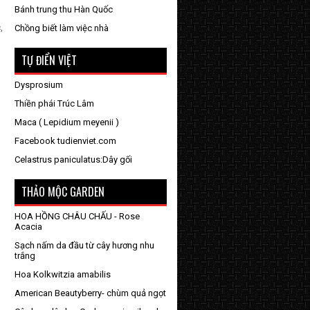
Bánh trung thu Hàn Quốc
,
Chồng biết làm việc nhà
TỰ ĐIỂN VIỆT
Dysprosium
Thiền phái Trúc Lâm
Maca ( Lepidium meyenii )
Facebook tudienviet.com
Celastrus paniculatus:Dây gối
THẢO MỘC GARDEN
HOA HỒNG CHÂU CHẤU - Rose
Acacia
Sạch nấm da đầu từ cây hương nhu
trắng
Hoa Kolkwitzia amabilis
American Beautyberry- chùm quả ngọt