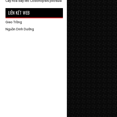
Cây hoa dây leo Codonopsis pilosula
LIÊN KẾT WEB
Gieo Trồng
Nguồn Dinh Dưởng