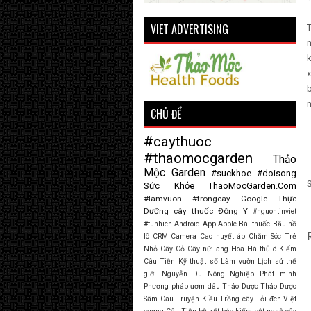
VIET ADVERTISING
T
n
k
x
b
n
CHỦ ĐỀ
#caythuoc
#thaomocgarden
Thảo
Mộc Garden
#suckhoe
#doisong
Sức Khỏe
ThaoMocGarden.Com
#lamvuon
#trongcay
Google
Thực
Dưỡng
cây thuốc
Đông Y
#nguontinviet
#tunhien
Android
App
Apple
Bài thuốc
Bầu hồ
lô
CRM
Camera
Cao huyết áp
Chăm Sóc Trẻ
Nhỏ
Cây Cỏ
Cây nữ lang
Hoa
Hà thủ ô
Kiếm
Câu Tiễn
Kỹ thuật số
Làm vườn
Lịch sử thế
giới
Nguyễn Du
Nông Nghiệp
Phát minh
Phương pháp ươm dâu
Thảo Dược
Thảo Dược
Sâm Cau
Truyện Kiều
Trồng cây
Tỏi đen
Việt