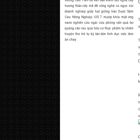
vương Câu Tiễn
bồ kết
bảo kiếm
bột nghệ
cây
hương thảo
cây mã đề
công nghệ
củ ngọc núi
doanh nghiệp
giấy
hạt giống
hảo Dược Sâm
Cau Nông Nghiệp
iOS 7
mướp khía
mật ong
T
nano
nghiên cứu
ngải cứu
phỏng vấn
quả bơ
x
quảng cáo
rau quả hữu cơ
thực phẩm tự nhiên
truyện thơ
trẻ tự kỷ
táo bón
tình dục
việc làm
ăn chay
T
d
D
H
k
R
n
d
v
C