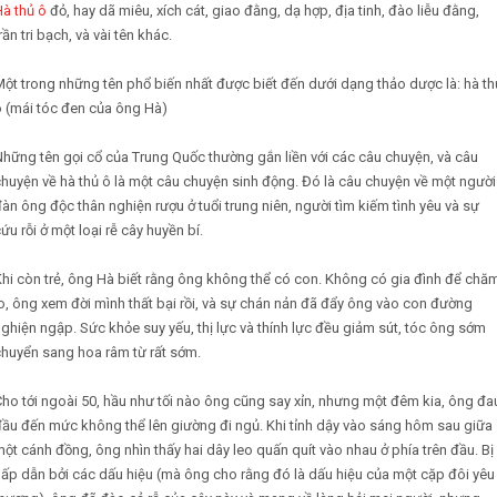
à thủ ô
đỏ, hay dã miêu, xích cát, giao đằng, dạ hợp, địa tinh, đào liễu đằng,
rần tri bạch, và vài tên khác.
ột trong những tên phổ biến nhất được biết đến dưới dạng thảo dược là: hà th
ô (mái tóc đen của ông Hà)
hững tên gọi cổ của Trung Quốc thường gắn liền với các câu chuyện, và câu
huyện về hà thủ ô là một câu chuyện sinh động. Đó là câu chuyện về một người
àn ông độc thân nghiện rượu ở tuổi trung niên, người tìm kiếm tình yêu và sự
ứu rỗi ở một loại rễ cây huyền bí.
hi còn trẻ, ông Hà biết rằng ông không thể có con. Không có gia đình để chă
o, ông xem đời mình thất bại rồi, và sự chán nản đã đẩy ông vào con đường
ghiện ngập. Sức khỏe suy yếu, thị lực và thính lực đều giảm sút, tóc ông sớm
chuyển sang hoa râm từ rất sớm.
ho tới ngoài 50, hầu như tối nào ông cũng say xỉn, nhưng một đêm kia, ông đa
ầu đến mức không thể lên giường đi ngủ. Khi tỉnh dậy vào sáng hôm sau giữa
ột cánh đồng, ông nhìn thấy hai dây leo quấn quít vào nhau ở phía trên đầu. Bị
ấp dẫn bởi các dấu hiệu (mà ông cho rằng đó là dấu hiệu của một cặp đôi yêu