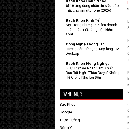
Bach Khoa Cong Nghe
H
🔐 10 ứng dụng nhắn tin siêu bảo
t
mật cho smartphone (2026)
Bách Khoa Kinh Tế
M
Một trong những thứ làm doanh
nhân mệt nhất là nghiện kiểm
soát
N
Công Nghệ Thông Tin
c
Hướng dẫn sử dụng AnythingLLM
đ
Desktop
c
Bách Khoa Nông Nghiệp
5 Sự Thật Về Nhân Sâm Khiến
K
Bạn Bất Ngờ: "Thần Dược" Không
Hề Giống Như Lời Đồn
l
n
DANH MỤC
C
Sức Khỏe
đ
Google
m
Thực Dưỡng
h
Đông Y