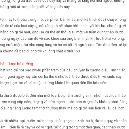
hương), ông đã đào cả rễ của cây này và mang về làng hỏi mọi người, nhưng
hông một ai trong làng biết về loại cây này.
ột thầy tu (hoặc trong một vài phiên bản khác, một kẻ thích đùa) khuyên ông
ên ăn rễ của loài cây lạ, nói rằng nó sẽ phục hồi tinh huyết khí lực cho ông. Vì
hẳng có gì để mất, ông Hà cứ thế ăn thôi. Sau một vài tuần dùng thảo dược
hường ngày, các vấn đề về sức khỏe của ông biến mất, khí lực trở lại với ông.
ng cưới một góa phụ cùng làng và họ có tới 19 người con. Tóc ông đen trở lại
à không hề bạc đi cho tới khi ông chết ở tuổi 160.
Thảo dược bổ dưỡng
hật khó để nói bao nhiêu phần trăm của câu chuyện là cường điệu. Tuy nhiên,
on người ngày nay vẫn coi hà thủ ô như loài thảo dược điều trị vô sinh, suy
hược, bạc tóc và các triệu chứng khác liên quan đến lão hóa sớm.
à thủ ô được biết đến như một loại bổ phẩm trường sinh, nhóm các loại thảo
dược cung cấp năng lượng và sức mạnh. Loài thảo dược này không phải là loại
ổ sung năng lượng tạm thời thường thấy, mà có gì đó sâu hơn và lâu dài hơn.
ó rất nhiều loại thuốc trường thọ, chẳng hạn như hà thủ ô, đương quy, và nhân
âm – đều là rễ cây và có vị ngọt. Sử dụng trong một thời gian, các thảo dược