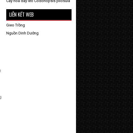
Cây hoa dây leo Codonopsis pilosula
LIÊN KẾT WEB
Gieo Trồng
Nguồn Dinh Dưởng
ẽ
g