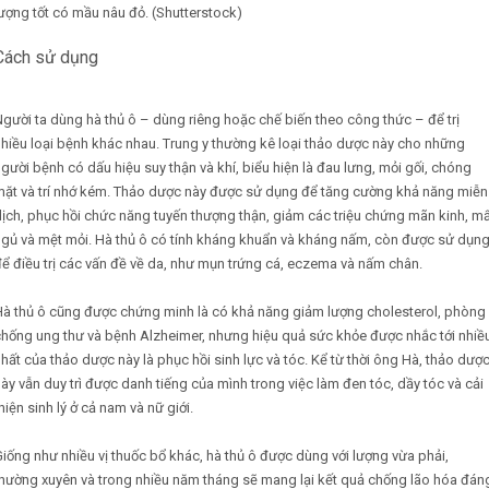
ượng tốt có mầu nâu đỏ. (Shutterstock)
Cách sử dụng
gười ta dùng hà thủ ô – dùng riêng hoặc chế biến theo công thức – để trị
hiều loại bệnh khác nhau. Trung y thường kê loại thảo dược này cho những
gười bệnh có dấu hiệu suy thận và khí, biểu hiện là đau lưng, mỏi gối, chóng
mặt và trí nhớ kém. Thảo dược này được sử dụng để tăng cường khả năng miễn
ịch, phục hồi chức năng tuyến thượng thận, giảm các triệu chứng mãn kinh, m
ngủ và mệt mỏi. Hà thủ ô có tính kháng khuẩn và kháng nấm, còn được sử dụn
ể điều trị các vấn đề về da, như mụn trứng cá, eczema và nấm chân.
Hà thủ ô cũng được chứng minh là có khả năng giảm lượng cholesterol, phòng
chống ung thư và bệnh Alzheimer, nhưng hiệu quả sức khỏe được nhắc tới nhiề
hất của thảo dược này là phục hồi sinh lực và tóc. Kể từ thời ông Hà, thảo dượ
ày vẫn duy trì được danh tiếng của mình trong việc làm đen tóc, dầy tóc và cải
hiện sinh lý ở cả nam và nữ giới.
iống như nhiều vị thuốc bổ khác, hà thủ ô được dùng với lượng vừa phải,
thường xuyên và trong nhiều năm tháng sẽ mang lại kết quả chống lão hóa đán