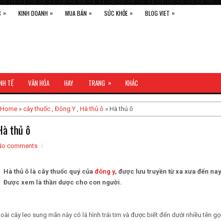
»
»
»
»
»
C
KINH DOANH
MUA BÁN
SỨC KHỎE
BLOG VIET
»
NH TẾ
VĂN HÓA
HAY
TRANG
KHÁC
Home
»
cây thuốc
,
Đông Y
,
Hà thủ ô
» Hà thủ ô
Hà thủ ô
No comments
Hà thủ ô là cây thuốc quý của
đông y
, được lưu truyền từ xa xưa đến nay
Được xem là thần dược cho con người.
oài cây leo sung mãn này có lá hình trái tim và được biết đến dưới nhiều tên gọi