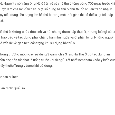
ể. Người ta nói rằng ông Hà đã ăn rễ cây hà thủ ô tổng cộng 700 ngày trước khi
ược làm cha lần đầu tiên. Một số dùng hà thủ ô như thuốc nhuận tràng nhẹ, vì
ậy nếu dùng liều lượng lớn hà thủ ô trong một thời gian thì có thể là lợi bất cập
ại.
à thủ ô không chứa độc tính và nói chung được hấp thụ tốt, nhưng [cũng] có s
t báo cáo về tác dụng phụ, chẳng hạn như ngứa và đi phân lỏng. Những người
ó vấn đề về gan nên cẩn trọng khi sử dụng hà thủ ô.
Thông thường một ngày sử dụng 3 gam, chia 3 lần. Hà Thủ Ô có tác dụng an
hần nhẹ nên tốt nhất là uống trước khi đi ngủ. Tốt nhất nên tham khảo ý kiến củ
hầy thuốc Trung y trước khi sử dụng.
Conan Milner
iên dịch: Quế Trà