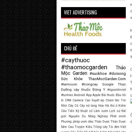
n
VIET ADVERTISING
x
N
c
CHỦ ĐỀ
n
s
#caythuoc
#thaomocgarden
Thảo
C
Mộc Garden
#suckhoe
#doisong
H
Sức Khỏe
ThaoMocGarden.Com
T
#lamvuon
#trongcay
Google
Thực
t
Dưỡng
cây thuốc
Đông Y
#nguontinviet
#tunhien
Android
App
Apple
Bài thuốc
Bầu hồ
c
lô
CRM
Camera
Cao huyết áp
Chăm Sóc Trẻ
Nhỏ
Cây Cỏ
Cây nữ lang
Hoa
Hà thủ ô
Kiếm
Câu Tiễn
Kỹ thuật số
Làm vườn
Lịch sử thế
giới
Nguyễn Du
Nông Nghiệp
Phát minh
d
Phương pháp ươm dâu
Thảo Dược
Thảo Dược
Sâm Cau
Truyện Kiều
Trồng cây
Tỏi đen
Việt