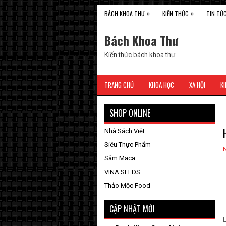
»
»
BÁCH KHOA THƯ
KIẾN THỨC
TIN TỨ
Bách Khoa Thư
Kiến thức bách khoa thư
TRANG CHỦ
KHOA HỌC
XÃ HỘI
KI
SHOP ONLINE
Nhà Sách Việt
Siêu Thực Phẩm
Sâm Maca
VINA SEEDS
Thảo Mộc Food
CẬP NHẬT MỚI
L