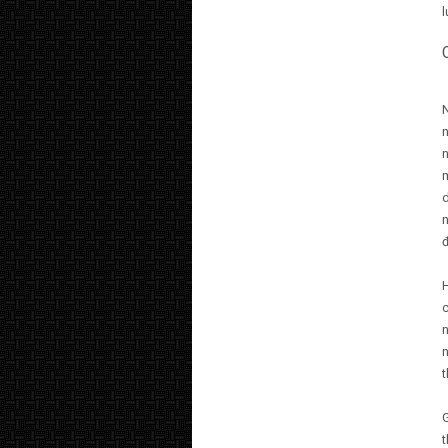
l
N
n
n
d
đ
n
n
t
G