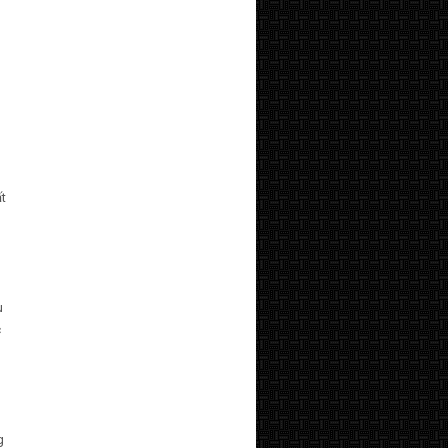
ất
g
u
c
g