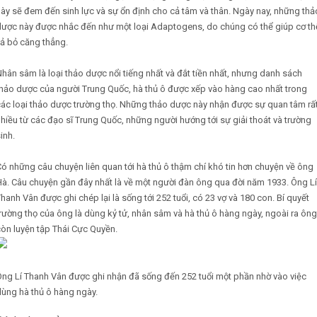
ày sẽ đem đến sinh lực và sự ổn định cho cả tâm và thân. Ngày nay, những thả
dược này được nhắc đến như một loại Adaptogens, do chúng có thể giúp cơ th
ả bỏ căng thẳng.
hân sâm là loại thảo dược nổi tiếng nhất và đắt tiền nhất, nhưng danh sách
thảo dược của người Trung Quốc, hà thủ ô được xếp vào hàng cao nhất trong
ác loại thảo dược trường thọ. Những thảo dược này nhận được sự quan tâm rấ
hiều từ các đạo sĩ Trung Quốc, những người hướng tới sự giải thoát và trường
inh.
ó những câu chuyện liên quan tới hà thủ ô thậm chí khó tin hơn chuyện về ông
à. Câu chuyện gần đây nhất là về một người đàn ông qua đời năm 1933. Ông Lí
hanh Vân được ghi chép lại là sống tới 252 tuổi, có 23 vợ và 180 con. Bí quyết
rường thọ của ông là dùng kỷ tử, nhân sâm và hà thủ ô hàng ngày, ngoài ra ông
òn luyện tập Thái Cực Quyền.
Ông Lí Thanh Vân được ghi nhận đã sống đến 252 tuổi một phần nhờ vào việc
ùng hà thủ ô hàng ngày.