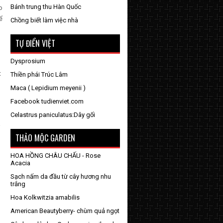
Bánh trung thu Hàn Quốc
o
ể
Chồng biết làm việc nhà
TỰ ĐIỂN VIỆT
Dysprosium
t
Thiền phái Trúc Lâm
Maca ( Lepidium meyenii )
Facebook tudienviet.com
Celastrus paniculatus:Dây gối
THẢO MỘC GARDEN
HOA HỒNG CHÂU CHẤU - Rose
Acacia
Sạch nấm da đầu từ cây hương nhu
trắng
Hoa Kolkwitzia amabilis
American Beautyberry- chùm quả ngọt