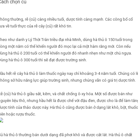
Cách chọn củ
hông thường, rễ (củ) càng nhiều tuổi, dược tính càng mạnh. Các công bố cổ
ưa về tuổi thực của rễ cây (củ) rất khó tin.
heo như danh y Lý Thời Trân triều đại nhà Minh, dùng hà thủ ô 150 tuổi trong
vòng một năm có thể khiến người đó mọc lại cả một hàm răng mới. Còn nếu
ùng hà thủ ô 200 tuổi có thể khiến người đó nhanh nhẹn như một chú ngựa.
ùng hà thủ ô 300 tuổi thì sẽ đạt được trường sinh.
ầu hết rễ cây hà thủ ô làm thuốc ngày nay chỉ khoảng 3-4 năm tuổi. Chúng có l
hông sở hữu năng lực giúp trường sinh, nhưng chúng vẫn có giá trị dược tính.
ễ (củ) hà thủ ô giầu sắt, kẽm, và chất chống ô-xy hóa. Một số được bán như
guyên liệu thô, nhưng hầu hết là được chế với đậu đen, được cho là để làm tăn
ược tính của thảo dược này. Hà thủ ô cũng được bán ở dạng lát khô, bột, thuốc
iên hoặc rượu thuốc.
ủ hà thủ ô thường bán dưới dạng đã phơi khô và được cắt lát. Hà thủ ô chất