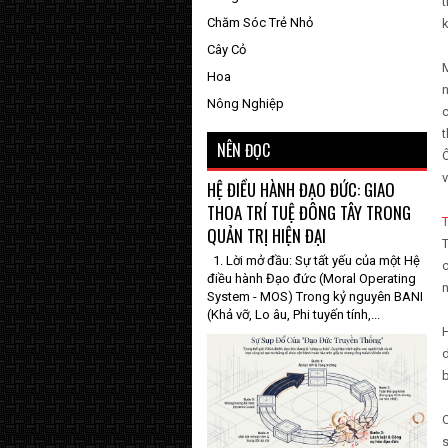
t
Chăm Sóc Trẻ Nhỏ
k
Cây Cỏ
M
Hoa
n
Nông Nghiệp
c
t
NÊN ĐỌC
Ô
v
HỆ ĐIỀU HÀNH ĐẠO ĐỨC: GIAO
THOA TRÍ TUỆ ĐÔNG TÂY TRONG
QUẢN TRỊ HIỆN ĐẠI
T
1. Lời mở đầu: Sự tất yếu của một Hệ
c
điều hành Đạo đức (Moral Operating
n
System - MOS) Trong kỷ nguyên BANI
(Khả vỡ, Lo âu, Phi tuyến tính,...
H
b
C
s