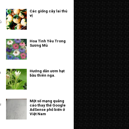
Các giống cây lai thú
vị
ủ
Hoa Tình Yêu Trong
Sương Mù
Hướng dẫn ươm hạt
m
bầu thiên nga.
Một số mạng quảng
u
cáo thay thế Google
AdSense phổ biến ở
Việt Nam