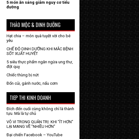
5 món ăn sáng giảm nguy cơ tiểu
đường
THẢO MỘC & DINH DƯỠNG
Hạt chia – món quà tuyệt vời cho bé
yêu
CHẾ ĐỘ DINH DƯỠNG KHI MẮC BỆNH
SỐT XUẤT HUYẾT
5 siêu thực phẩm ngăn ngừa ung thư,
đột quỵ
Chiếc thùng bị nứt
Đốn củi, gánh nước, nấu cơm
TIEP THI KINH DOANH
Đích đến cuối cùng không chỉ là thành
tựu. Mà là tự chủ
VÔ VI TRONG QUẢN TRỊ: KHI "ÍT HƠN"
LẠI MANG VỀ "NHIỀU HƠN"
Đại chiến Facebook – YouTube