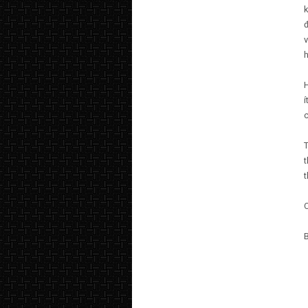
k
đ
v
h
H
í
c
t
t
B